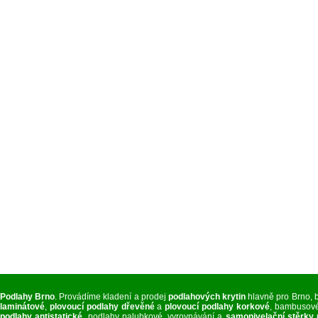
Podlahy Brno
. Provádíme kladení a prodej
podlahových krytin
hlavně pro Brno, 
laminátové
,
plovoucí podlahy dřevěné
a
plovoucí podlahy korkové
, bambusové
podlahy antistatické
, podlahy palubkové, vyrovnávání a
samonivelační stěrky 