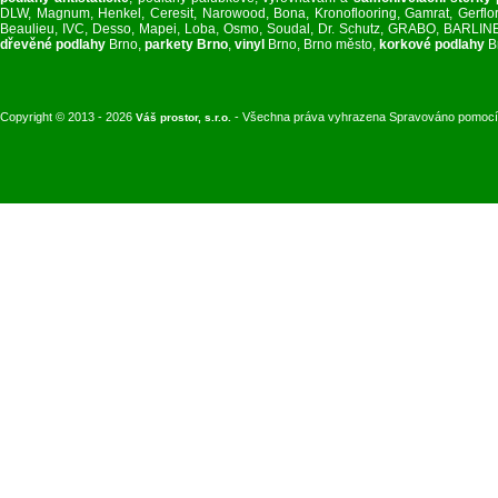
DLW, Magnum, Henkel, Ceresit, Narowood, Bona, Kronoflooring, Gamrat, Gerflor, 
Beaulieu, IVC, Desso, Mapei, Loba, Osmo, Soudal, Dr. Schutz, GRABO, BARL
dřevěné podlahy
Brno,
parkety Brno
,
vinyl
Brno, Brno město,
korkové podlahy
B
Copyright © 2013 - 2026
- Všechna práva vyhrazena Spravováno pomoc
Váš prostor, s.r.o.