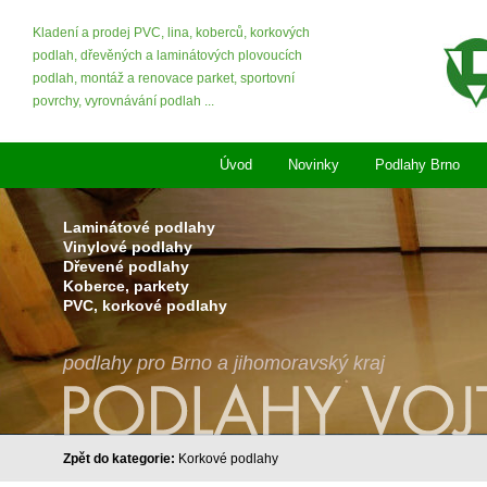
Kladení a prodej PVC, lina, koberců, korkových
podlah, dřevěných a laminátových plovoucích
podlah, montáž a renovace parket, sportovní
povrchy, vyrovnávání podlah ...
Úvod
Novinky
Podlahy Brno
Laminátové podlahy
Vinylové podlahy
Dřevené podlahy
Koberce, parkety
PVC, korkové podlahy
podlahy pro Brno a jihomoravský kraj
Zpět do kategorie:
Korkové podlahy