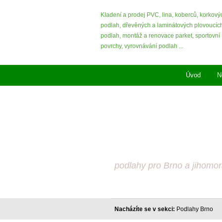
Kladení a prodej PVC, lina, koberců, korkový
podlah, dřevěných a laminátových plovoucíc
podlah, montáž a renovace parket, sportovní
povrchy, vyrovnávání podlah ...
Úvod
N
Laminátové podlahy
Vinylové podlahy
Dřevené podlahy
Koberce, parkety
PVC, korkové podlahy
podlahy pro Brno a jihomor
Nacházíte se v sekci:
Podlahy Brno