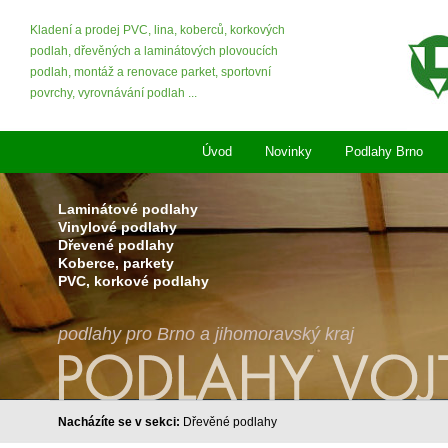
Kladení a prodej PVC, lina, koberců, korkových
podlah, dřevěných a laminátových plovoucích
podlah, montáž a renovace parket, sportovní
povrchy, vyrovnávání podlah ...
Úvod
Novinky
Podlahy Brno
Laminátové podlahy
Vinylové podlahy
Dřevené podlahy
Koberce, parkety
PVC, korkové podlahy
podlahy pro Brno a jihomoravský kraj
Nacházíte se v sekci:
Dřevěné podlahy