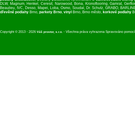
DLW, Magnum, Henkel, Ceresit, Narowood, Bona, Kronoflooring, Gamrat, Gerflor, 
Beaulieu, IVC, Desso, Mapei, Loba, Osmo, Soudal, Dr. Schutz, GRABO, BARL
dřevěné podlahy
Brno,
parkety Brno
,
vinyl
Brno, Brno město,
korkové podlahy
B
Copyright © 2013 - 2026
- Všechna práva vyhrazena Spravováno pomoc
Váš prostor, s.r.o.