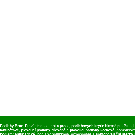
Podlahy Brno
. Provádíme kladení a prodej
podlahových krytin
hlavně pro Brno, 
laminátové
,
plovoucí podlahy dřevěné
a
plovoucí podlahy korkové
, bambusové
podlahy antistatické
, podlahy palubkové, vyrovnávání a
samonivelační stěrky 