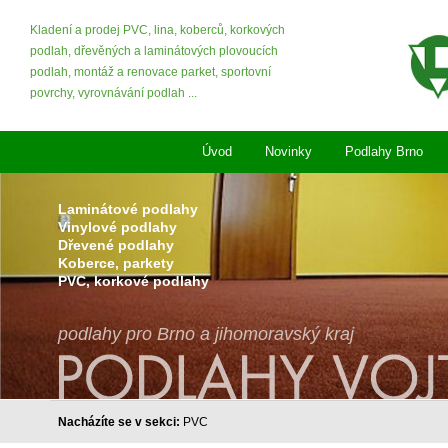
Kladení a prodej PVC, lina, koberců, korkových
podlah, dřevěných a laminátových plovoucích
podlah, montáž a renovace parket, sportovní
povrchy, vyrovnávání podlah ...
Úvod
Novinky
Podlahy Brno
Laminátové podlahy
Vinylové podlahy
Dřevené podlahy
Koberce, parkety
PVC, korkové podlahy
podlahy pro Brno a jihomoravský kraj
Nacházíte se v sekci:
PVC