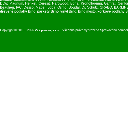
DLW, Magnum, Henkel, Ceresit, Narowood, Bona, Kronoflooring, Gamrat, Gerflor, 
Beaulieu, IVC, Desso, Mapei, Loba, Osmo, Soudal, Dr. Schutz, GRABO, BARL
dřevěné podlahy
Brno,
parkety Brno
,
vinyl
Brno, Brno město,
korkové podlahy
B
Copyright © 2013 - 2026
- Všechna práva vyhrazena Spravováno pomoc
Váš prostor, s.r.o.