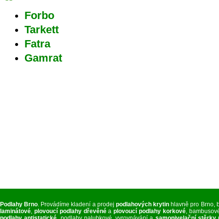
Forbo
Tarkett
Fatra
Gamrat
Podlahy Brno
. Provádíme kladení a prodej
podlahových krytin
hlavně pro Brno, 
laminátové
,
plovoucí podlahy dřevěné
a
plovoucí podlahy korkové
, bambusové
podlahy antistatické
, podlahy palubkové, vyrovnávání a
samonivelační stěrky 