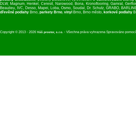
DLW, Magnum, Henkel, Ceresit, Narowood, Bona, Kronoflooring, Gamrat, Gerflor, 
Beaulieu, IVC, Desso, Mapei, Loba, Osmo, Soudal, Dr. Schutz, GRABO, BARL
dřevěné podlahy
Brno,
parkety Brno
,
vinyl
Brno, Brno město,
korkové podlahy
B
Copyright © 2013 - 2026
- Všechna práva vyhrazena Spravováno pomoc
Váš prostor, s.r.o.