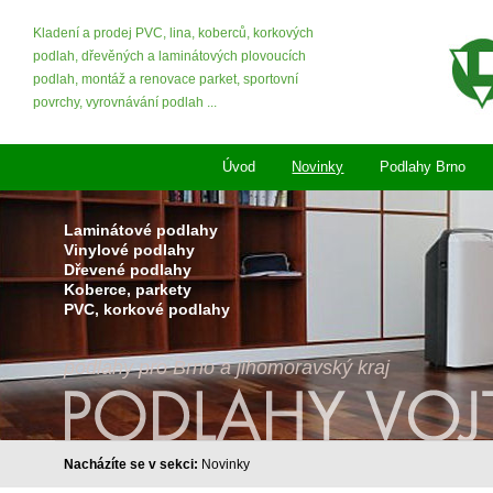
Kladení a prodej PVC, lina, koberců, korkových
podlah, dřevěných a laminátových plovoucích
podlah, montáž a renovace parket, sportovní
povrchy, vyrovnávání podlah ...
Úvod
Novinky
Podlahy Brno
Laminátové podlahy
Vinylové podlahy
Dřevené podlahy
Koberce, parkety
PVC, korkové podlahy
podlahy pro Brno a jihomoravský kraj
Nacházíte se v sekci:
Novinky