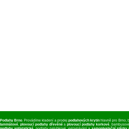
Podlahy Brno
. Provádíme kladení a prodej
podlahových krytin
hlavně pro Brno, 
laminátové
,
plovoucí podlahy dřevěné
a
plovoucí podlahy korkové
, bambusové
podlahy antistatické
, podlahy palubkové, vyrovnávání a
samonivelační stěrky 