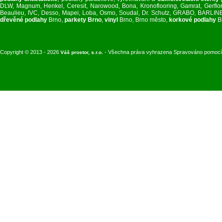
DLW, Magnum, Henkel, Ceresit, Narowood, Bona, Kronoflooring, Gamrat, Gerflor, 
Beaulieu, IVC, Desso, Mapei, Loba, Osmo, Soudal, Dr. Schutz, GRABO, BARL
dřevěné podlahy
Brno,
parkety Brno
,
vinyl
Brno, Brno město,
korkové podlahy
B
Copyright © 2013 - 2026
- Všechna práva vyhrazena Spravováno pomoc
Váš prostor, s.r.o.