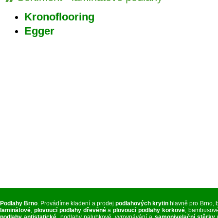
Kronoflooring
Egger
Podlahy Brno
. Provádíme kladení a prodej
podlahových krytin
hlavně pro Brno, 
laminátové
,
plovoucí podlahy dřevěné
a
plovoucí podlahy korkové
, bambusové
podlahy antistatické
, podlahy palubkové, vyrovnávání a
samonivelační stěrky 