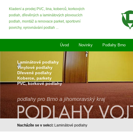
Kladení a prodej PVC, lina, koberců, korkových
podlah, dřevěných a laminátových plovoucích
podlah, montáž a renovace parket, sportovní
povrchy, vyrovnávání podlah ...
Úvod
Novinky
Podlahy Brno
Laminátové podlahy
Vinylové podlahy
Dřevené podlahy
Koberce, parkety
PVC, korkové podlahy
podlahy pro Brno a jihomoravský kraj
Nacházíte se v sekci:
Laminátové podlahy